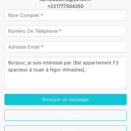
+221777504350
Envoyer un message
WhatsApp