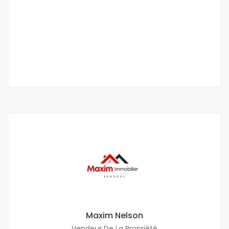
Ch
Les Almadies, Dakar, Sénégal
1 200 000 F.CFA
/ mois
4 Ch
3 Sb
Maxim Nelson
Vendeur De La Propriété