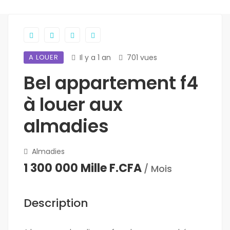
A LOUER
Il y a 1 an
701 vues
Bel appartement f4
à louer aux
almadies
Almadies
1 300 000 Mille F.CFA
/ Mois
Description