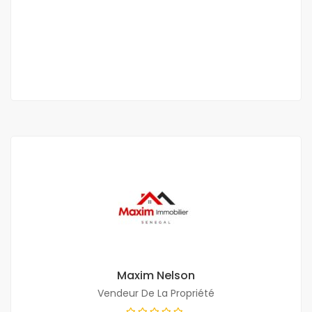
Ouakam Corniche derrière Résidence la Corniche
500 000 F.CFA
03 Ch
03 Sb
Maxim Nelson
Vendeur De La Propriété