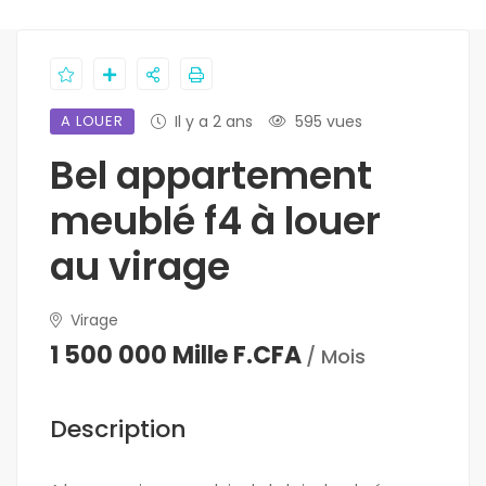
A LOUER
Il y a 2 ans
595 vues
Bel appartement
meublé f4 à louer
au virage
Virage
1 500 000 Mille F.CFA
/ Mois
Description