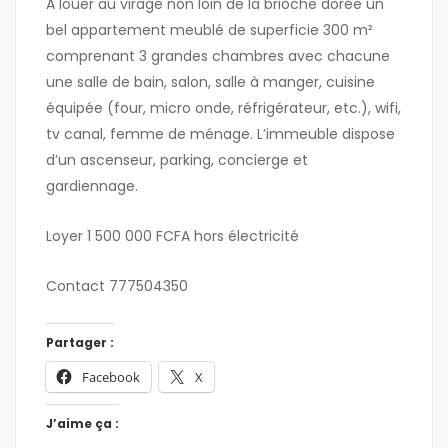
A louer au virage non loin de la brioche dorée un
bel appartement meublé de superficie 300 m²
comprenant 3 grandes chambres avec chacune
une salle de bain, salon, salle à manger, cuisine
équipée (four, micro onde, réfrigérateur, etc.), wifi,
tv canal, femme de ménage. L’immeuble dispose
d’un ascenseur, parking, concierge et
gardiennage.
Loyer 1 500 000 FCFA hors électricité
Contact 777504350
Partager :
Facebook
X
J’aime ça :