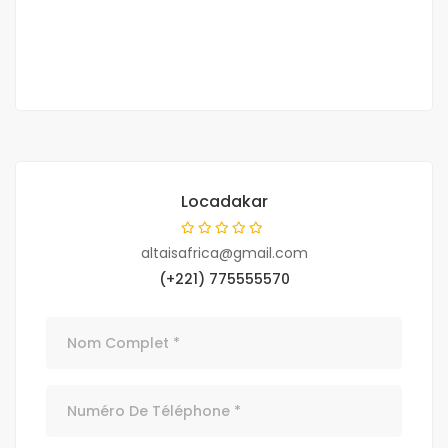
60 M F.CFA
2
150 m
Locadakar
altaisafrica@gmail.com
(+221) 775555570