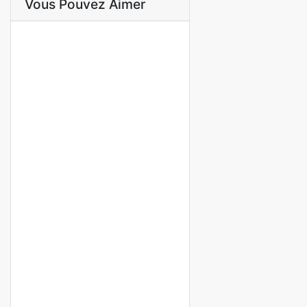
Vous Pouvez Aimer
A LOUER
Villa meublée en résidence à
louer à saly
Saly
1 000 000 M F.CFA
/ Mois
3 Ch
3 Sb
A LOUER