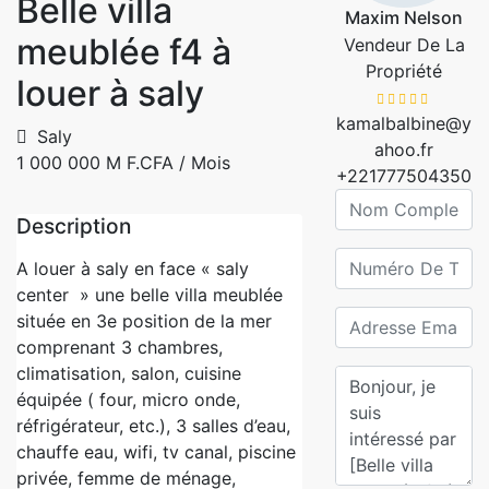
Belle villa
Maxim Nelson
meublée f4 à
Vendeur De La
Propriété
louer à saly
kamalbalbine@y
Saly
ahoo.fr
1 000 000 M F.CFA
/ Mois
+221777504350
Description
A louer à saly en face « saly
center » une belle villa meublée
située en 3e position de la mer
comprenant 3 chambres,
climatisation, salon, cuisine
équipée ( four, micro onde,
réfrigérateur, etc.), 3 salles d’eau,
chauffe eau, wifi, tv canal, piscine
privée, femme de ménage,