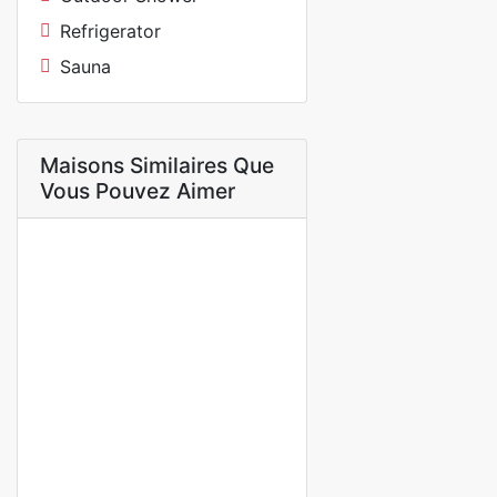
Refrigerator
Sauna
Maisons Similaires Que
Vous Pouvez Aimer
A LOUER
Charmante villa meublée 5
pièces – Confort et tranquillité
au cœur de la petite côte