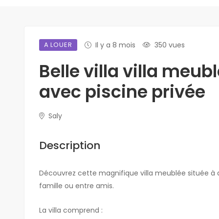
A LOUER
Il y a 8 mois
350 vues
Belle villa villa meub
avec piscine privée
Saly
Description
Découvrez cette magnifique villa meublée située à q
famille ou entre amis.
La villa comprend :