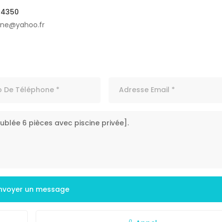
04350
ine@yahoo.fr
nvoyer un message