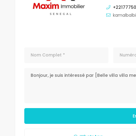
+2217775
kamalbalb
E