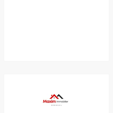
Magnifique villa à vendre à ngaparou
Dakar10000
Prix sur appel
2
4 Ch
4 Sb
600 m