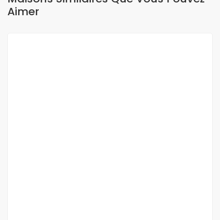
Aimer
A LOUER
NEUF
Appartement Duplex à louer aux Mamelles
Mamelles
1 100 000 F.CFA
2