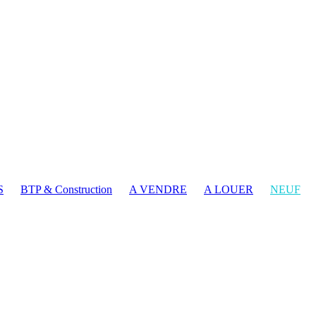
S
BTP & Construction
A VENDRE
A LOUER
NEUF