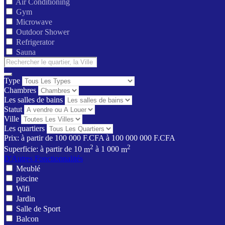
Air Conditioning
Gym
Microwave
Outdoor Shower
Refrigerator
Sauna
Type
Chambres
Les salles de bains
Statut
Ville
Les quartiers
Prix:
à partir de
100 000 F.CFA
à
100 000 000 F.CFA
2
2
Superficie:
à partir de
10
m
à
1 000
m
D'Autres Fonctionnalités
Meublé
piscine
Wifi
Jardin
Salle de Sport
Balcon