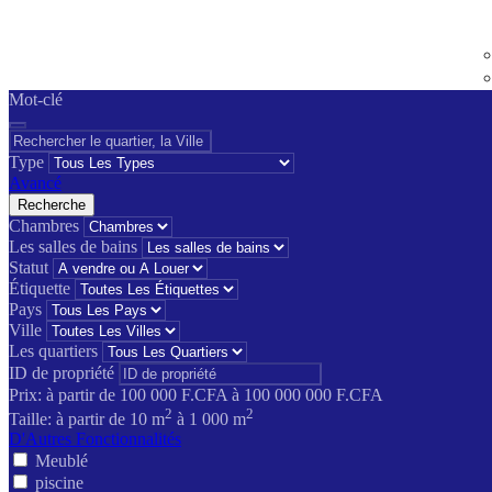
Mot-clé
Type
Avancé
Recherche
Chambres
Les salles de bains
Statut
Étiquette
Pays
Ville
Les quartiers
ID de propriété
Prix:
à partir de
100 000 F.CFA
à
100 000 000 F.CFA
2
2
Taille:
à partir de
10
m
à
1 000
m
D'Autres Fonctionnalités
Meublé
piscine