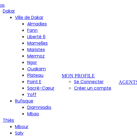
on
Dakar
Ville de Dakar
Almadies
Fann
Liberté 6
Mamelles
Maristes
Mermoz
Ngor
Ouakam
Plateau
MON PROFILE
Point E
Se Connecter
AGENT
Sacré-Cœur
Créer un compte
Yoff
Rufisque
Diamniadio
Mbao
Thiès
Mbour
Saly