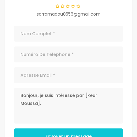
sarramadou0556@gmail.com
Envoyer un message