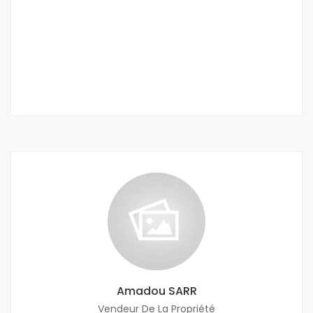
Diamniadio
35 000 F.CFA
2
1 Ch
20 052 m
Amadou SARR
Vendeur De La Propriété