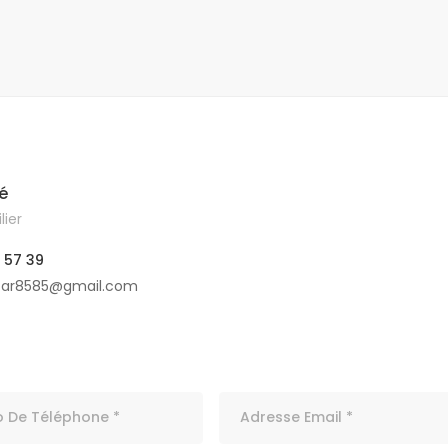
é
ier
 57 39
car8585@gmail.com