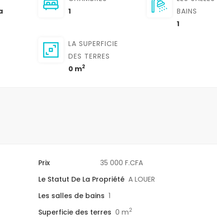
la
1
BAINS
1
LA SUPERFICIE
DES TERRES
2
0 m
Prix
35 000 F.CFA
Le Statut De La Propriété
A LOUER
Les salles de bains
1
2
Superficie des terres
0 m