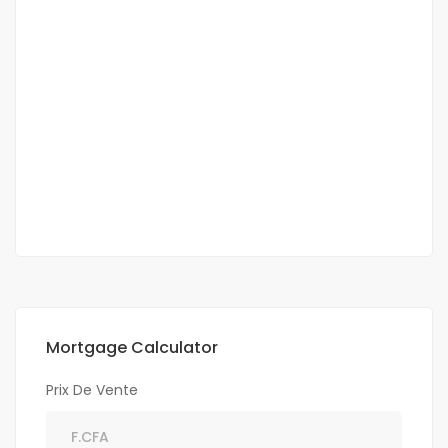
Belle villa meublée 6 pièces à louer à
ngaparou
Ngaparou
300 000 Mille F.CFA
/ Nuitée
5 Ch
4 Sb
Mortgage Calculator
Prix De Vente