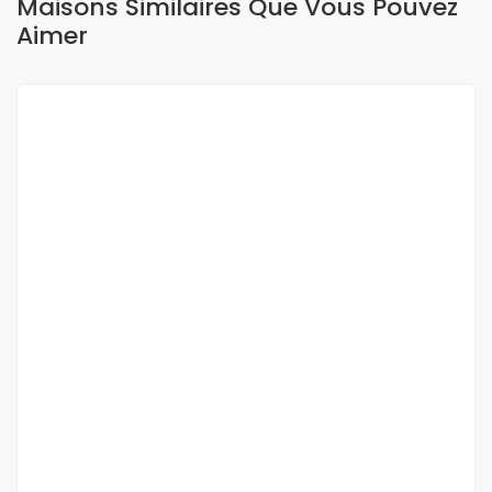
Maisons Similaires Que Vous Pouvez
Aimer
A VENDRE
NEUF
Appartement à vendre Mermoz
Mermoz
270 000 000 F.CFA