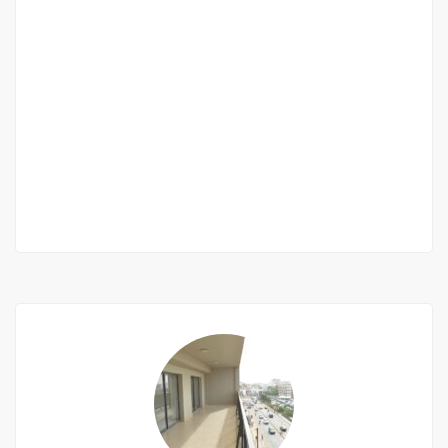
Belle villa f3 meublée à la location à saly
residence safari
Saly
900 000 Mille F.CFA
/ Mois
2 Ch
2 Sb