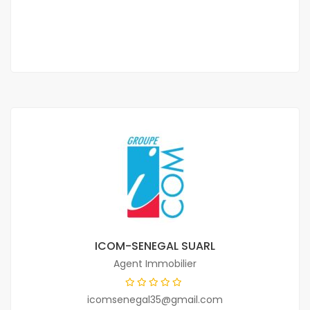
50 000 Mille F.CFA
2 Ch
2 Sb
ICOM-SENEGAL SUARL
Agent Immobilier
icomsenegal35@gmail.com