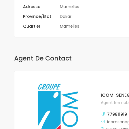
Adresse
Mamelles
Province/État
Dakar
Quartier
Mamelles
Agent De Contact
ICOM-SENEG
Agent Immobil
779811919
icomsene