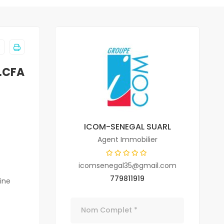
F.CFA
ICOM-SENEGAL SUARL
Agent Immobilier
icomsenegal35@gmail.com
779811919
ine