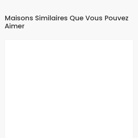
Maisons Similaires Que Vous Pouvez
Aimer
A LOUER
Studio meublé F2 à louer au virage
Virage derrière la brioche dorée