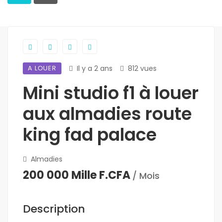
A LOUER
Il y a 2 ans
812 vues
Mini studio f1 à louer
aux almadies route
king fad palace
Almadies
200 000 Mille F.CFA
/ Mois
Description