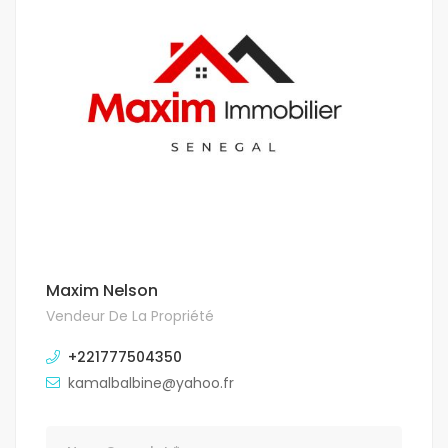
Maxim Nelson
Vendeur De La Propriété
+221777504350
kamalbalbine@yahoo.fr