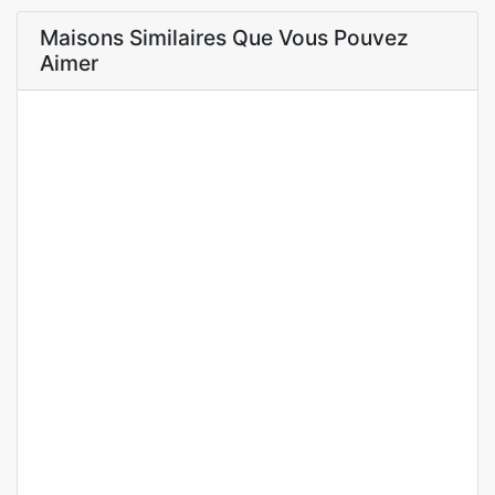
Maisons Similaires Que Vous Pouvez
Aimer
A LOUER
Appartement a Louer Dakar Almadies 4 Ch
Les Almadies, Dakar, Sénégal