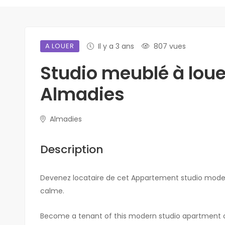
A LOUER
Il y a 3 ans
807 vues
Studio meublé à loue
Almadies
Almadies
Description
Devenez locataire de cet Appartement studio modern
calme.
Become a tenant of this modern studio apartment on t