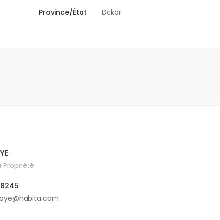
Province/État
Dakar
YE
 Propriété
38245
faye@habita.com