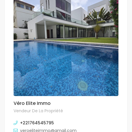
Véro Elite Immo
Vendeur De La Propriété
+221764545795
veroeliteimmo@gmail.com