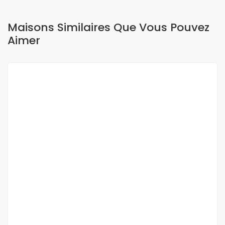
Maisons Similaires Que Vous Pouvez
Aimer
A LOUER
NEUF
Studio meublé à Louer à POINT E
Point E, Dakar, Senegal