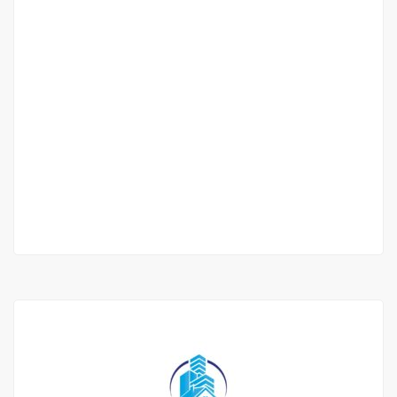
Terrains de 225 m2 à vendre à Babel
Sénégal
Babel
2 500 000 M F.CFA
2
0 Ch
0 Sb
225 m