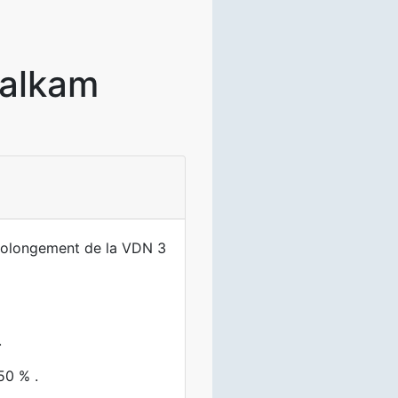
galkam
prolongement de la VDN 3
.
50 % .