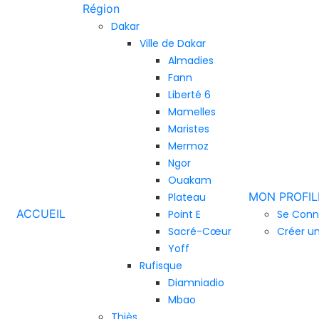
Région
Dakar
Ville de Dakar
Almadies
Fann
Liberté 6
Mamelles
Maristes
Mermoz
Ngor
Ouakam
MON PROFIL
Plateau
ACCUEIL
Point E
Se Conn
Sacré-Cœur
Créer u
Yoff
Rufisque
Diamniadio
Mbao
Thiès