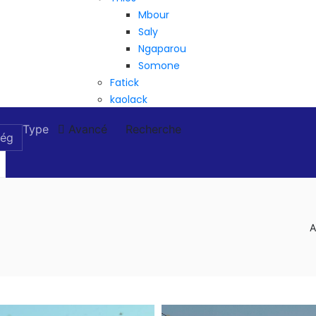
Mbour
Saly
Ngaparou
Somone
Fatick
kaolack
Type
Avancé
Recherche
A