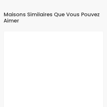
Maisons Similaires Que Vous Pouvez
Aimer
A VENDRE
Terrain à vendre à Ouakam
Ouakam cité Africa