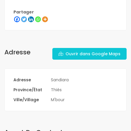
Partager
Adresse
Ouvrir dans Google Maps
Adresse
Sandiara
Province/État
Thiès
Ville/Village
M'bour