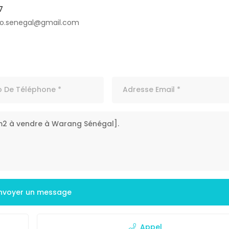
7
o.senegal@gmail.com
nvoyer un message
Appel