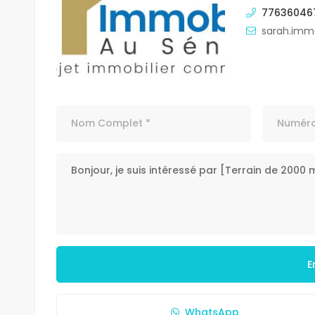
77636046
sarah.imm
E
WhatsApp