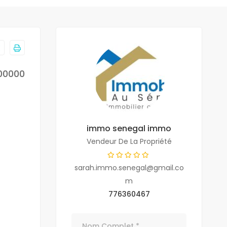
00000
immo senegal immo
Vendeur De La Propriété
sarah.immo.senegal@gmail.co
m
776360467