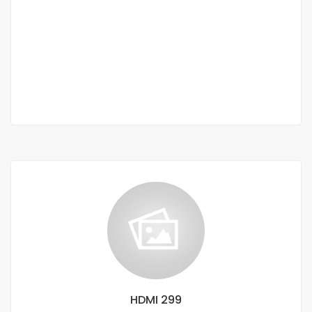
Terrain de 225 m2 à vendre à Saly Sénégal
Saly
7 000 000 M F.CFA
2
0 Ch
0 Sb
225 m
HDMI 299