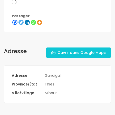
Partager
Adresse
Ouvrir dans Google Maps
Adresse
Gandigal
Province/État
Thiès
Ville/Village
M'bour