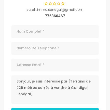
sarah.immo.senegal@gmail.com
776360467