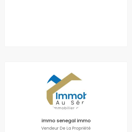
Ngaparou
13 000 000 M F.CFA
2
0 Ch
0 Sb
300 m
immo senegal immo
Vendeur De La Propriété