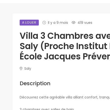
A LOUER
Il y a 9 mois
419 vues
Villa 3 Chambres ave
Saly (Proche Institu
École Jacques Préver
Saly
Description
Découvrez cette agréable villa alliant confort, tranqui
3 chambres avec salles de bain