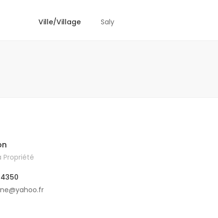
Ville/Village
Saly
on
 Propriété
04350
ine@yahoo.fr