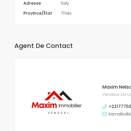
Adresse
Saly
Province/État
Thiès
Agent De Contact
Maxim Nels
Vendeur De La
+2217775
kamalbalb