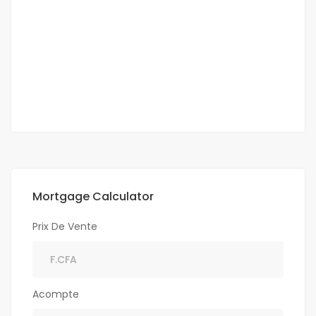
Villa meublée f4 à louer à saly niakh niakhal
Saly niakh niakhal
650 000 Mille F.CFA
/ Mois
3 Sb
Mortgage Calculator
Prix De Vente
Acompte