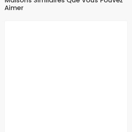
Maisons Similaires Que Vous Pouvez
Aimer
A LOUER
NEUF
Résidence à louer – Guéréo Timak
Guéréo Timak
1 100 000 Mille F.CFA
/ Mois