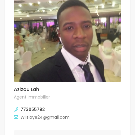
Azizou Lah
Agent Immobilier
773055792
Wiizlaye24@gmail.com