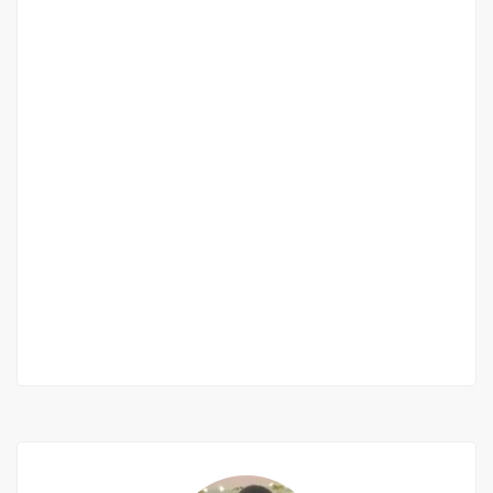
VILLA A LOUER AUX MARISTES DANS LA COTE
BELLEVUE
Mariste, Dakar, Sénégal
850 000 F.CFA
5 Ch
3 Sb