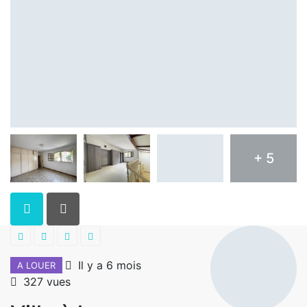
+ 5
Il y a 6 mois
A LOUER
327 vues