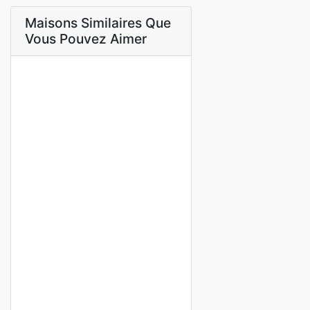
Maisons Similaires Que
Vous Pouvez Aimer
A LOUER
Villa 3 Chambres avec Piscine –
Saly (Proche Institut Diambars &
École Jacques Prévert)
Saly
650 000 Mille F.CFA
/ Mois
3 Ch
3 Sb
A LOUER