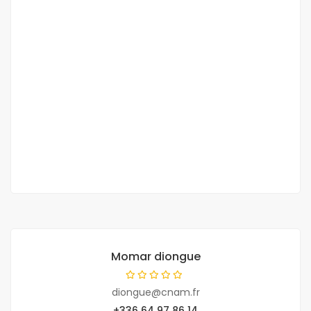
Belle villa meublée 5 pièces à la location à
saly
Saly
200 000 Mille F.CFA
/ Nuitée
4 Ch
4 Sb
Momar diongue
diongue@cnam.fr
+336 64 97 86 14