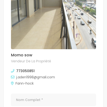
Momo sow
Vendeur De La Propriété
773050851
j.aden1998@gmail.com
Fann-hock