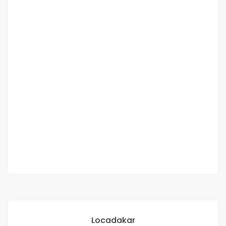
À VENDRE à Ngaparou – Magnifique Villa
R+2 de 500 m² à Ngaparou (9 pièces dont 8
chambres)
Ngaparou
235 000 000 M F.CFA
8 Ch
8 Sb
Locadakar