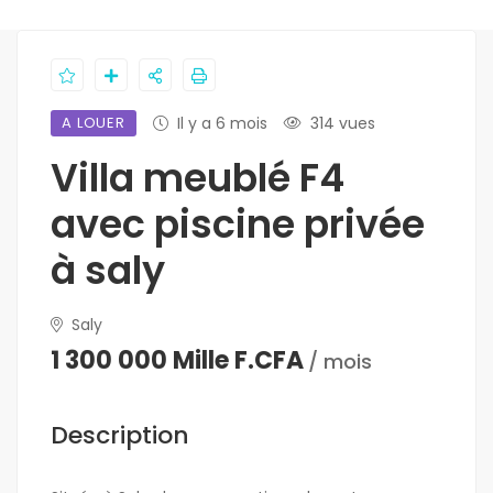
A LOUER
Il y a 6 mois
314 vues
Villa meublé F4
avec piscine privée
à saly
Saly
1 300 000 Mille F.CFA
/ mois
Description