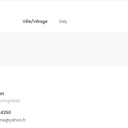
Ville/Village
Saly
on
 Propriété
04350
ine@yahoo.fr