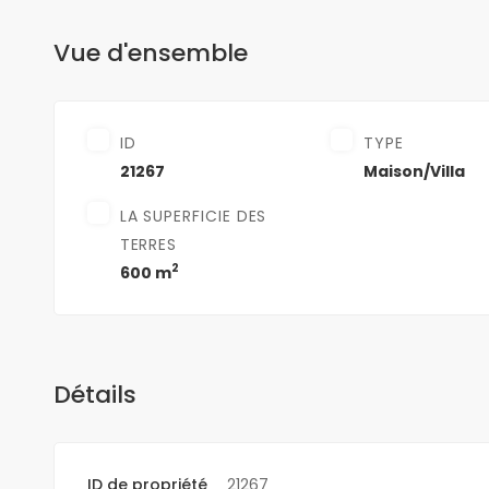
Vue d'ensemble
ID
TYPE
21267
Maison/Villa
LA SUPERFICIE DES
TERRES
2
600 m
Détails
ID de propriété
21267