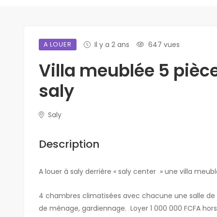
A LOUER
Il y a 2 ans
647 vues
Villa meublée 5 pièce
saly
Saly
Description
A louer à saly derrière « saly center » une villa meu
4 chambres climatisées avec chacune une salle de bai
de ménage, gardiennage. Loyer 1 000 000 FCFA hor