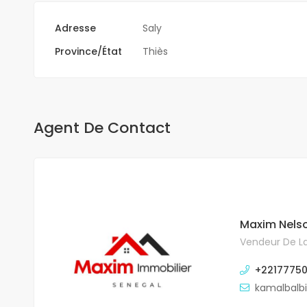
Adresse
Saly
Province/État
Thiès
Agent De Contact
Maxim Nels
Vendeur De La
+2217775
kamalbalb