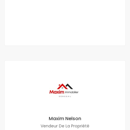
Almadies
4 000 000 F.CFA
2
8 Ch
8 Sb
0 m
Maxim Nelson
Vendeur De La Propriété