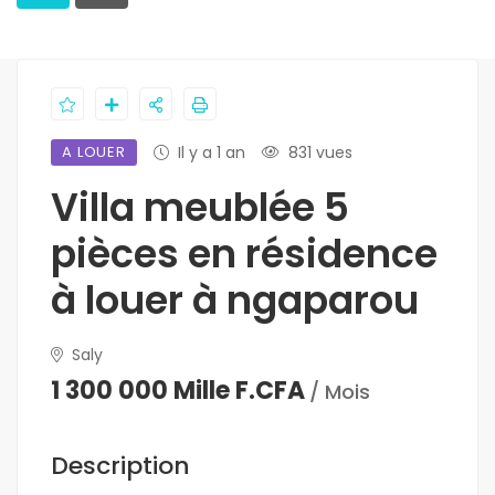
A LOUER
Il y a 1 an
831 vues
Villa meublée 5
pièces en résidence
à louer à ngaparou
Saly
1 300 000 Mille F.CFA
/ Mois
Description