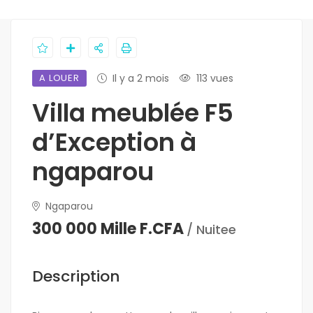
A LOUER
Il y a 2 mois
113 vues
Villa meublée F5
d’Exception à
ngaparou
Ngaparou
300 000 Mille F.CFA
/ Nuitee
Description