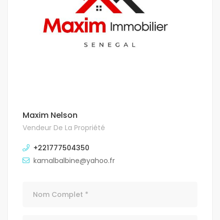
Maxim Nelson
Vendeur De La Propriété
+221777504350
kamalbalbine@yahoo.fr