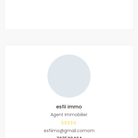
2
6 Ch
5 Sb
198 m
esfii immo
Agent Immobilier
esfiimo@gmail.comom