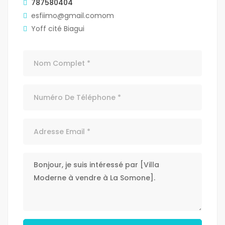
787580404
esfiimo@gmail.comom
Yoff cité Biagui