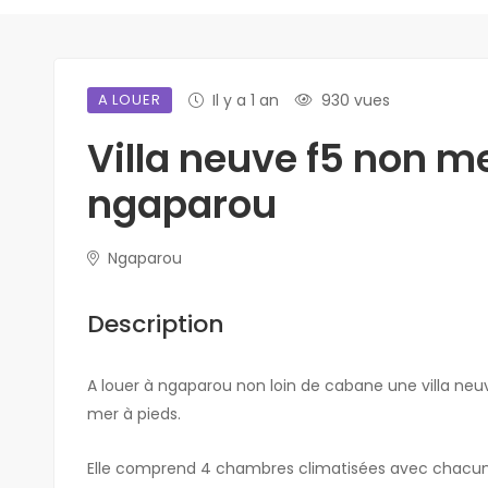
A LOUER
Il y a 1 an
930 vues
Villa neuve f5 non m
ngaparou
Ngaparou
Description
A louer à ngaparou non loin de cabane une villa neuv
mer à pieds.
Elle comprend 4 chambres climatisées avec chacune u