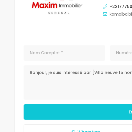
+2217775
kamalbalb
E
WhatsApp