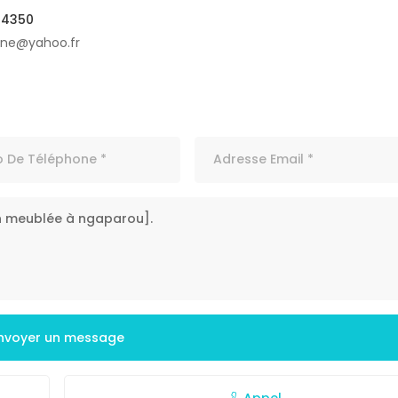
04350
ine@yahoo.fr
nvoyer un message
Appel