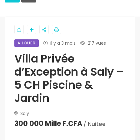
A LOUER
Il y a 3 mois
217 vues
Villa Privée
d’Exception à Saly –
5 CH Piscine &
Jardin
Saly
300 000 Mille F.CFA
/ Nuitee