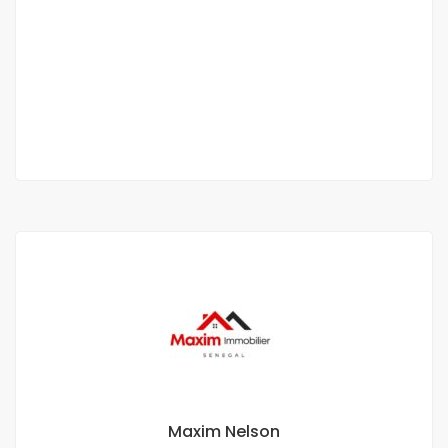
Appartement meublé f3 à louer au virage
Virage
40 000 F.CFA
/ Nuitée
2 Ch
2 Sb
Maxim Nelson