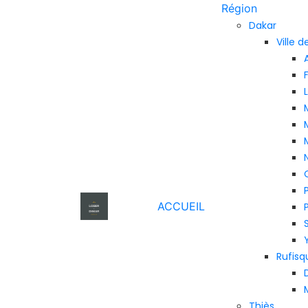
Région
Dakar
Ville 
ACCUEIL
Rufisq
Thiès