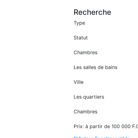
Recherche
Type
Statut
Chambres
Les salles de bains
age Ngor
ique villa haut
Ville
ing à louer
Les quartiers
or
Chambres
2
m
Prix:
à partir de
100 000 F.
 F.CFA