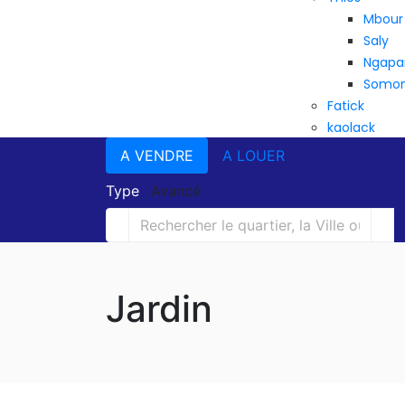
Mbour
Saly
Ngapa
Somo
Fatick
kaolack
A VENDRE
A LOUER
Type
Avancé
Jardin