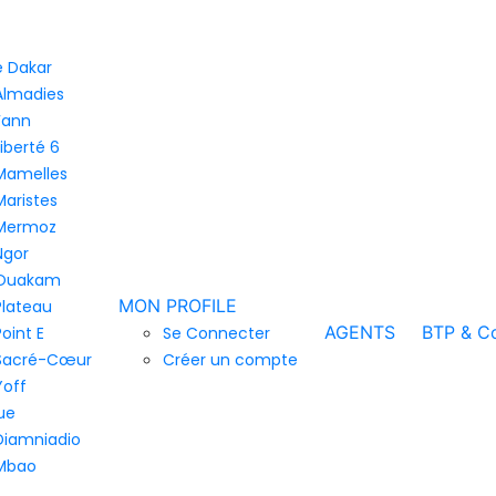
de Dakar
Almadies
Fann
Liberté 6
Mamelles
Maristes
Mermoz
Ngor
Ouakam
MON PROFILE
Plateau
AGENTS
BTP & Co
Point E
Se Connecter
Sacré-Cœur
Créer un compte
Yoff
ue
Diamniadio
Mbao