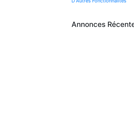
D'Autres Fonctionnalités
Annonces Récent
y Ngaparou
ique villa
ée pieds dans
💦 à louer
y
2
m