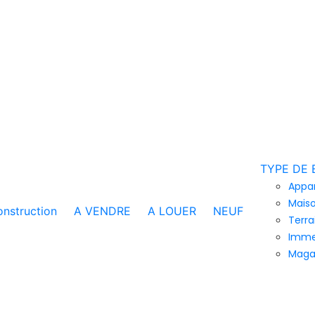
TYPE DE 
Appa
Maiso
nstruction
A VENDRE
A LOUER
NEUF
Terra
Imme
Maga