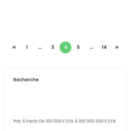
5 Ch
5 Sb
400 000 Mille F.CFA
/ Nuitée
1
…
3
4
5
…
14
Recherche
Prix:
À Partir De
100 000 F.CFA
À
100 000 000 F.CFA