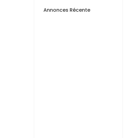
ns
Annonces Récente
A VENDRE
Terrain de
150 m² à
Diaxaye
Niacourab