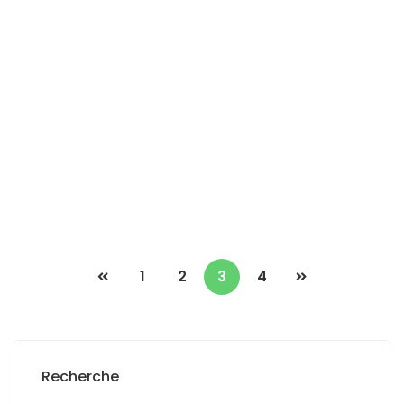
Villa Saly résidence Baobolongs
Baobolongs
2
3 Ch
3 Sb
130 m
150 000 000 F.CFA
1
2
3
4
Recherche