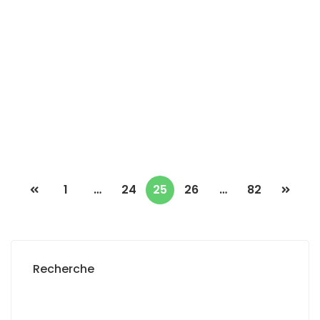
STUDIO À LOUER MERMOZ
Mermoz
1 Ch
2 Sb
500 000 Mille F.CFA
1
…
24
25
26
…
82
Recherche