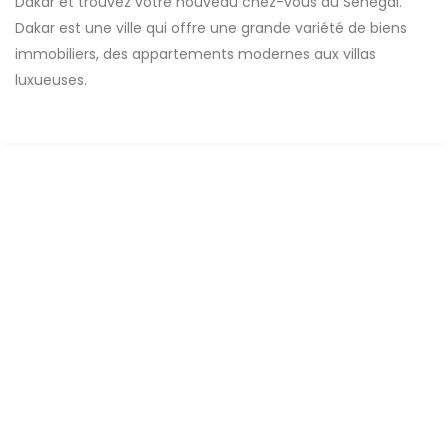
Dakar et trouvez votre nouveau chez-vous au Sénégal.
Dakar est une ville qui offre une grande variété de biens
immobiliers, des appartements modernes aux villas
luxueuses.
A LOUER
F3 Meublé Élégant à ngor-virage :
Emplacement Calme, Accès Facile