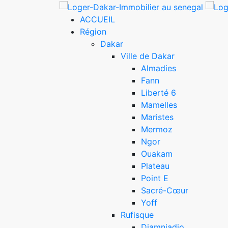
ACCUEIL
Région
Dakar
Ville de Dakar
Almadies
Fann
Liberté 6
Mamelles
Maristes
Mermoz
Ngor
Ouakam
Plateau
Point E
Sacré-Cœur
Yoff
Rufisque
Diamniadio