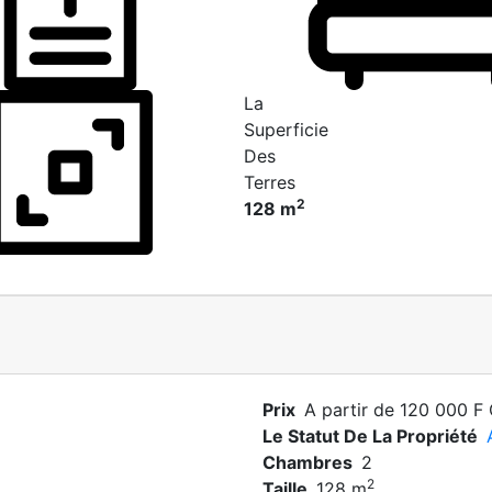
La
Superficie
Des
Terres
2
128 m
Prix
A partir de 120 000 F
Le Statut De La Propriété
Chambres
2
2
Taille
128 m