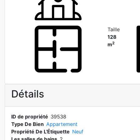
Taille
128
2
m
Détails
ID de propriété
39538
Type De Bien
Appartement
Propriété De L'Étiquette
Neuf
Les salles de bains
2