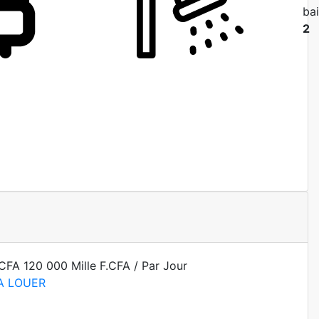
ba
2
 CFA
120 000 Mille F.CFA
/ Par Jour
A LOUER