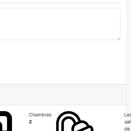
Chambres
Le
2
sal
de