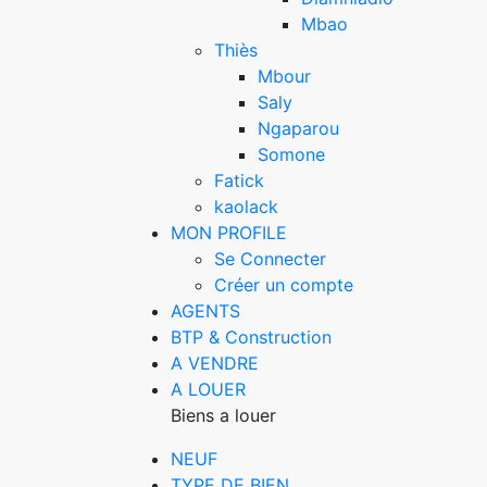
Mbao
Thiès
Mbour
Saly
Ngaparou
Somone
Fatick
kaolack
MON PROFILE
Se Connecter
Créer un compte
AGENTS
BTP & Construction
A VENDRE
A LOUER
Biens a louer
NEUF
TYPE DE BIEN