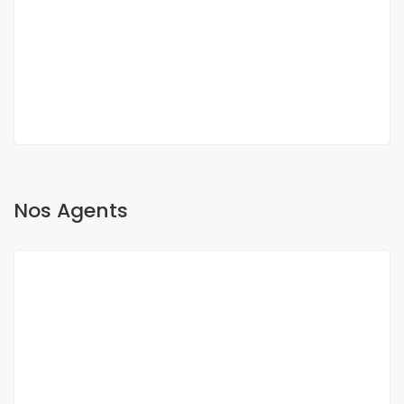
Fann, Dakar, Sénégal
350 000 000 F.CFA
2
3 Ch
3 Sb
200 m
Nos Agents