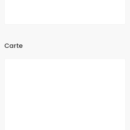
O Sow
Carte