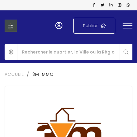
Publier
ACCUEIL
/
3M IMMO