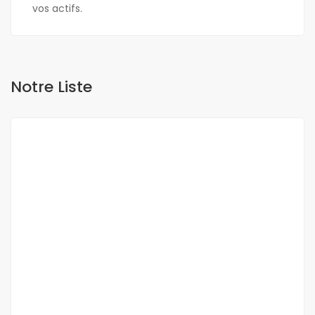
vos actifs.
Notre Liste
A VENDRE
NEUF
DUPLEX A VENDRE FANN RESIDENCE